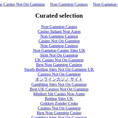
e Casino Not On Gamstop
Non Gamstop Casinos
Non Gamstop 
Curated selection
Non Gamstop Casino
Casino Italiani Non Aams
Non Gamstop Casinos
Casino Not On Gamstop
Non Gamstop Casinos
Non Gamstop Casino Sites UK
Slots Not On Gamstop
UK Casino Not On Gamstop
Best Non Gamstop Casinos
Sports Betting Sites Not On Gamstop UK
Casinos Not On Gamstop
オンラインカジノ サイト
Gambling Sites Not On Gamstop
Best UK Casinos Not On Gamstop
Migliori Siti Casino Non Aams
Betting Sites UK
Gokken Zonder Cruks
Casinos Not On Gamstop
Best Non Gamstop Casino
Gambling Sites Not On Gamstop