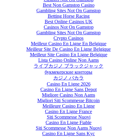
Best Non Gamstop Casino
Gambling Sites Not On Gamstop
Betting Horse Racing
Best Online Casinos UK
Casinos Not On Gamstop
Gambling Sites Not On Gamstop
Crypto Casinos
Meilleur Casino En Ligne En Belgique
Meilleur Site De Casino En Ligne Belgique
Meilleur Site Casino En Ligne Belgique
Lista Casino Online Non Aams
ライブカジノ ブラックジャック
букмекерские конторы
カジノ バカラ
Casino En Ligne 2026
Casino En Ligne Sans Depot
Migliore Casino Non Aams
Migliori Siti Scommesse Bitcoin
Meilleure Casino En Ligne
Casino En Ligne France
Siti Scommesse Nuovi
Casino En Ligne Fiable
Siti Scommesse Non Aams Nuovi
Casino En Ligne Sans Kyc