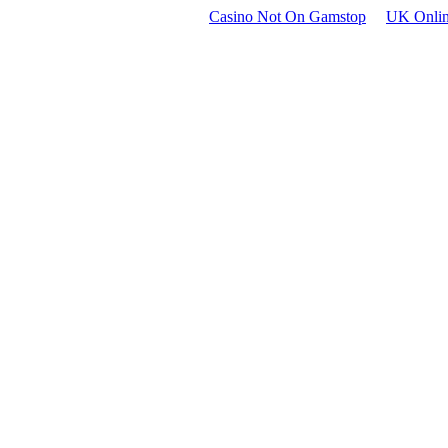
Casino Not On Gamstop
UK Onlin