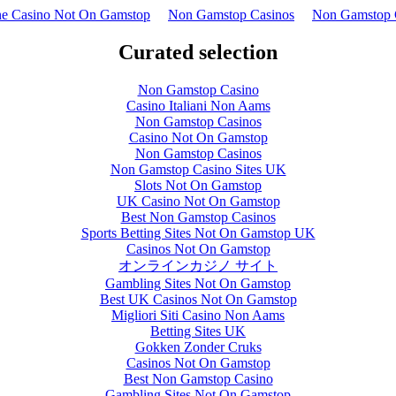
e Casino Not On Gamstop
Non Gamstop Casinos
Non Gamstop 
Curated selection
Non Gamstop Casino
Casino Italiani Non Aams
Non Gamstop Casinos
Casino Not On Gamstop
Non Gamstop Casinos
Non Gamstop Casino Sites UK
Slots Not On Gamstop
UK Casino Not On Gamstop
Best Non Gamstop Casinos
Sports Betting Sites Not On Gamstop UK
Casinos Not On Gamstop
オンラインカジノ サイト
Gambling Sites Not On Gamstop
Best UK Casinos Not On Gamstop
Migliori Siti Casino Non Aams
Betting Sites UK
Gokken Zonder Cruks
Casinos Not On Gamstop
Best Non Gamstop Casino
Gambling Sites Not On Gamstop