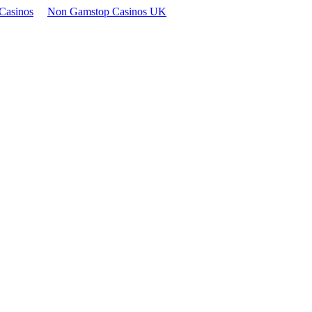
Casinos
Non Gamstop Casinos UK